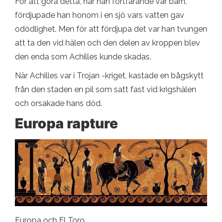
För att göra detta, när han fortfarande var barn,
fördjupade han honom i en sjö vars vatten gav
odödlighet. Men för att fördjupa det var han tvungen
att ta den vid hälen och den delen av kroppen blev
den enda som Achilles kunde skadas.
När Achilles var i Trojan -kriget, kastade en bågskytt
från den staden en pil som satt fast vid krigshälen
och orsakade hans död.
Europa rapture
Europa och El Toro