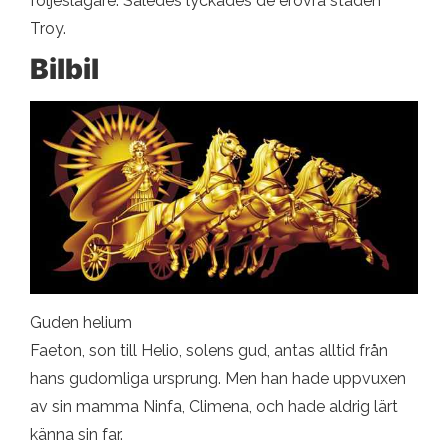
följeslagare. Således lyckades de erövra staden
Troy.
Bilbil
Guden helium
Faeton, son till Helio, solens gud, antas alltid från
hans gudomliga ursprung. Men han hade uppvuxen
av sin mamma Ninfa, Climena, och hade aldrig lärt
känna sin far.