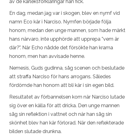
av de kärleksförklaringar han fick.
En dag, medan jag var i skogen, blev en nymf vid
namn Eco kär i Narciso. Nymfen började följa
honom, medan den unge mannen, som hade märkt
hans närvaro, inte upphörde att upprepa ”vem är
där?". När Echo nådde det försökte han krama
honom, men han avvisade henne.
Nemesis, Guds gudinna, såg scenen och beslutade
att straffa Narciso för hans arrogans. Således
fördömde han honom att bli kär i sin egen bild.
Resultatet av förbannelsen kom när Narciso lutade
sig över en källa för att dricka. Den unge mannen
såg sin reflektion i vattnet och när han såg sin
skönhet blev han kär förlorad. När den reflekterade
bilden slutade drunkna.