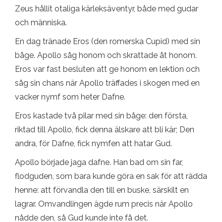
Zeus hållit otaliga kärleksäventyr, både med gudar
och människa.
En dag tränade Eros (den romerska Cupid) med sin
båge. Apollo såg honom och skrattade åt honom.
Eros var fast besluten att ge honom en lektion och
såg sin chans när Apollo träffades i skogen med en
vacker nymf som heter Dafne.
Eros kastade två pilar med sin båge: den första,
riktad till Apollo, fick denna älskare att bli kär; Den
andra, för Dafne, fick nymfen att hatar Gud.
Apollo började jaga dafne. Han bad om sin far,
flodguden, som bara kunde göra en sak för att rädda
henne: att förvandla den till en buske, särskilt en
lagrar. Omvandlingen ägde rum precis när Apollo
nådde den, så Gud kunde inte få det.