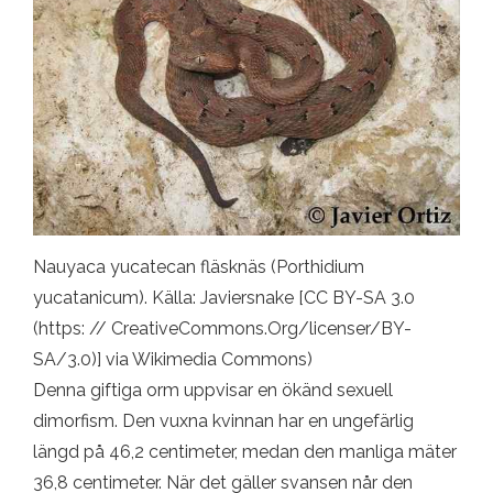
Nauyaca yucatecan fläsknäs (Porthidium
yucatanicum). Källa: Javiersnake [CC BY-SA 3.0
(https: // CreativeCommons.Org/licenser/BY-
SA/3.0)] via Wikimedia Commons)
Denna giftiga orm uppvisar en ökänd sexuell
dimorfism. Den vuxna kvinnan har en ungefärlig
längd på 46,2 centimeter, medan den manliga mäter
36,8 centimeter. När det gäller svansen når den