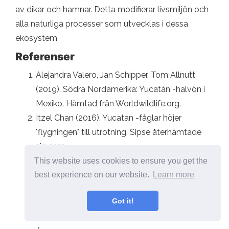
av dikar och hamnar. Detta modifierar livsmiljön och
alla naturliga processer som utvecklas i dessa
ekosystem
Referenser
Alejandra Valero, Jan Schipper, Tom Allnutt
(2019). Södra Nordamerika: Yucatán -halvön i
Mexiko. Hämtad från Worldwildlife.org.
Itzel Chan (2016). Yucatan -fåglar höjer
"flygningen" till utrotning. Sipse återhämtade
sig.com.
Birdlife International 2016. Meleagris ocalylata.
This website uses cookies to ensure you get the
best experience on our website.
Learn more
IUCN RED -listan över hotade arter 2016.
Återhämtad från iUcnredList.org.
Got it!
Birdlife International 2016. Doricha Eliza. IUCN
RED -listan över hotade arter 2016.