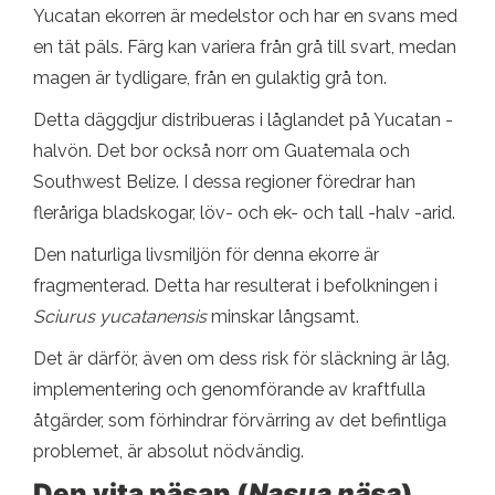
Yucatan ekorren är medelstor och har en svans med
en tät päls. Färg kan variera från grå till svart, medan
magen är tydligare, från en gulaktig grå ton.
Detta däggdjur distribueras i låglandet på Yucatan -
halvön. Det bor också norr om Guatemala och
Southwest Belize. I dessa regioner föredrar han
fleråriga bladskogar, löv- och ek- och tall -halv -arid.
Den naturliga livsmiljön för denna ekorre är
fragmenterad. Detta har resulterat i befolkningen i
Sciurus yucatanensis
minskar långsamt.
Det är därför, även om dess risk för släckning är låg,
implementering och genomförande av kraftfulla
åtgärder, som förhindrar förvärring av det befintliga
problemet, är absolut nödvändig.
Den vita näsan (
Nasua näsa
)