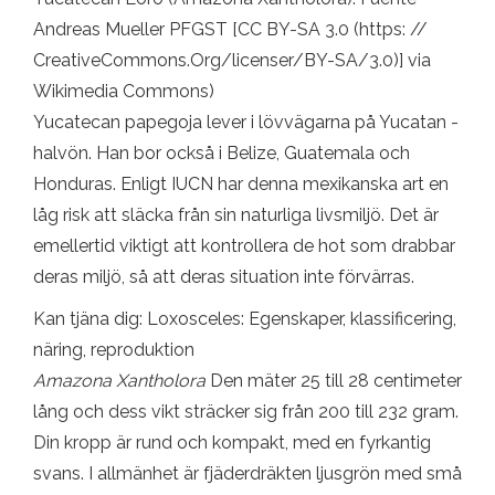
Andreas Mueller PFGST [CC BY-SA 3.0 (https: //
CreativeCommons.Org/licenser/BY-SA/3.0)] via
Wikimedia Commons)
Yucatecan papegoja lever i lövvägarna på Yucatan -
halvön. Han bor också i Belize, Guatemala och
Honduras. Enligt IUCN har denna mexikanska art en
låg risk att släcka från sin naturliga livsmiljö. Det är
emellertid viktigt att kontrollera de hot som drabbar
deras miljö, så att deras situation inte förvärras.
Kan tjäna dig: Loxosceles: Egenskaper, klassificering,
näring, reproduktion
Amazona Xantholora
Den mäter 25 till 28 centimeter
lång och dess vikt sträcker sig från 200 till 232 gram.
Din kropp är rund och kompakt, med en fyrkantig
svans. I allmänhet är fjäderdräkten ljusgrön med små