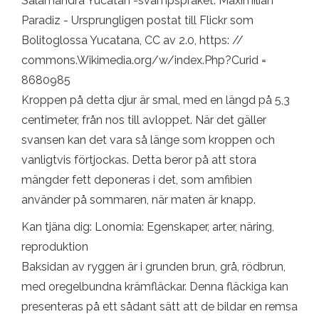
Salamandra Yucatan -svampspråket. Maximilian
Paradiz - Ursprungligen postat till Flickr som
Bolitoglossa Yucatana, CC av 2.0, https: //
commons.Wikimedia.org/w/index.Php?Curid =
8680985
Kroppen på detta djur är smal, med en längd på 5,3
centimeter, från nos till avloppet. När det gäller
svansen kan det vara så länge som kroppen och
vanligtvis förtjockas. Detta beror på att stora
mängder fett deponeras i det, som amfibien
använder på sommaren, när maten är knapp.
Kan tjäna dig: Lonomia: Egenskaper, arter, näring,
reproduktion
Baksidan av ryggen är i grunden brun, grå, rödbrun,
med oregelbundna krämfläckar. Denna fläckiga kan
presenteras på ett sådant sätt att de bildar en remsa