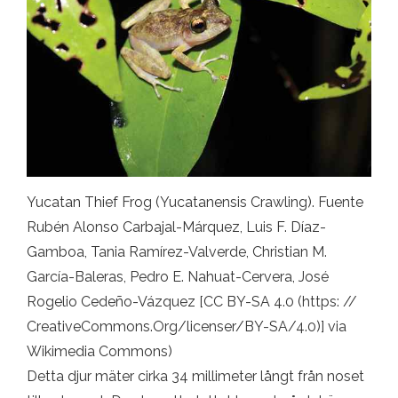
Yucatan Thief Frog (Yucatanensis Crawling). Fuente
Rubén Alonso Carbajal-Márquez, Luis F. Díaz-
Gamboa, Tania Ramírez-Valverde, Christian M.
García-Baleras, Pedro E. Nahuat-Cervera, José
Rogelio Cedeño-Vázquez [CC BY-SA 4.0 (https: //
CreativeCommons.Org/licenser/BY-SA/4.0)] via
Wikimedia Commons)
Detta djur mäter cirka 34 millimeter långt från noset