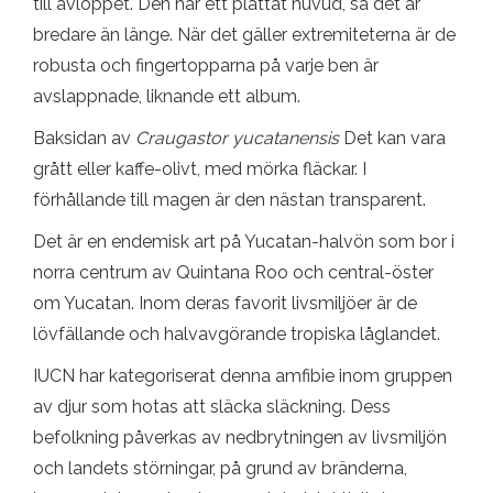
till avloppet. Den har ett plattat huvud, så det är
bredare än länge. När det gäller extremiteterna är de
robusta och fingertopparna på varje ben är
avslappnade, liknande ett album.
Baksidan av
Craugastor yucatanensis
Det kan vara
grått eller kaffe-olivt, med mörka fläckar. I
förhållande till magen är den nästan transparent.
Det är en endemisk art på Yucatan-halvön som bor i
norra centrum av Quintana Roo och central-öster
om Yucatan. Inom deras favorit livsmiljöer är de
lövfällande och halvavgörande tropiska låglandet.
IUCN har kategoriserat denna amfibie inom gruppen
av djur som hotas att släcka släckning. Dess
befolkning påverkas av nedbrytningen av livsmiljön
och landets störningar, på grund av bränderna,