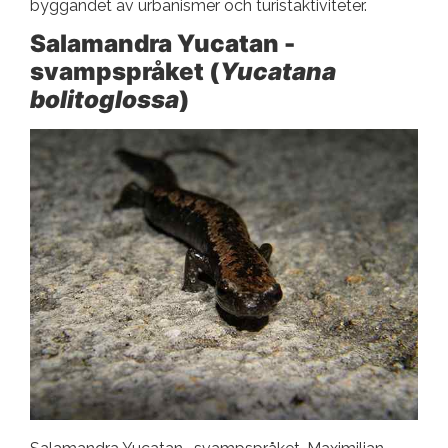
byggandet av urbanismer och turistaktiviteter.
Salamandra Yucatan -
svampspråket (
Yucatana
bolitoglossa
)