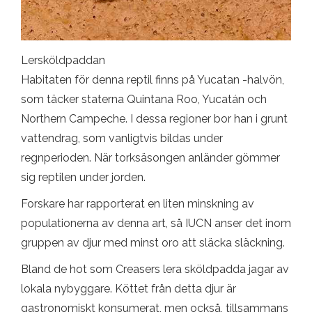
Lersköldpaddan
Habitaten för denna reptil finns på Yucatan -halvön,
som täcker staterna Quintana Roo, Yucatán och
Northern Campeche. I dessa regioner bor han i grunt
vattendrag, som vanligtvis bildas under
regnperioden. När torksäsongen anländer gömmer
sig reptilen under jorden.
Forskare har rapporterat en liten minskning av
populationerna av denna art, så IUCN anser det inom
gruppen av djur med minst oro att släcka släckning.
Bland de hot som Creasers lera sköldpadda jagar av
lokala nybyggare. Köttet från detta djur är
gastronomiskt konsumerat, men också, tillsammans