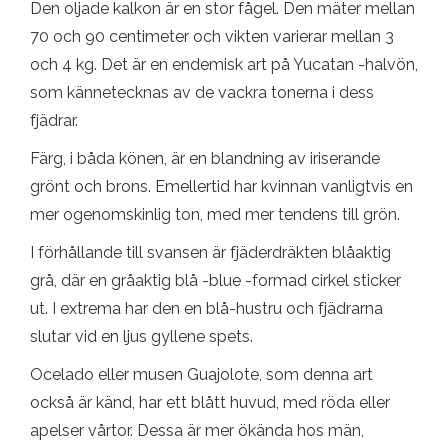
Den oljade kalkon är en stor fågel. Den mäter mellan
70 och 90 centimeter och vikten varierar mellan 3
och 4 kg. Det är en endemisk art på Yucatan -halvön,
som kännetecknas av de vackra tonerna i dess
fjädrar.
Färg, i båda könen, är en blandning av iriserande
grönt och brons. Emellertid har kvinnan vanligtvis en
mer ogenomskinlig ton, med mer tendens till grön.
I förhållande till svansen är fjäderdräkten blåaktig
grå, där en gråaktig blå -blue -formad cirkel sticker
ut. I extrema har den en blå-hustru och fjädrarna
slutar vid en ljus gyllene spets.
Ocelado eller musen Guajolote, som denna art
också är känd, har ett blått huvud, med röda eller
apelser vårtor. Dessa är mer ökända hos män,