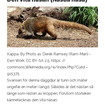
Kappa. By Photo av Derek Ramsey (Ram-Man) -
Ewn Work, CC BY-SA 2.5, https: //
commons.Wikimedia.org/w/index.Php?Curid =
915375
Svansen för denna däggdjur är tunn och mäter
ungefär en meter i längd. Således är det nästan så
länge som resten av kroppen. Förutom storleken
kännetecknas den vita näsan.