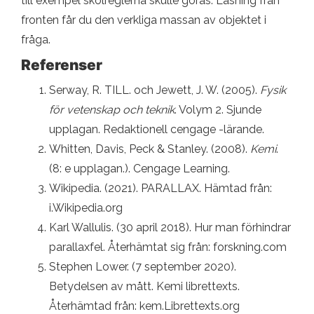
till exempel skolreglerna skulle göras. Läsning från
fronten får du den verkliga massan av objektet i
fråga.
Referenser
Serway, R. TILL. och Jewett, J. W. (2005).
Fysik
för vetenskap och teknik
. Volym 2. Sjunde
upplagan. Redaktionell cengage -lärande.
Whitten, Davis, Peck & Stanley. (2008).
Kemi
.
(8: e upplagan.). Cengage Learning.
Wikipedia. (2021). PARALLAX. Hämtad från:
i.Wikipedia.org
Karl Wallulis. (30 april 2018). Hur man förhindrar
parallaxfel. Återhämtat sig från: forskning.com
Stephen Lower. (7 september 2020).
Betydelsen av mått. Kemi librettexts.
Återhämtad från: kem.Librettexts.org