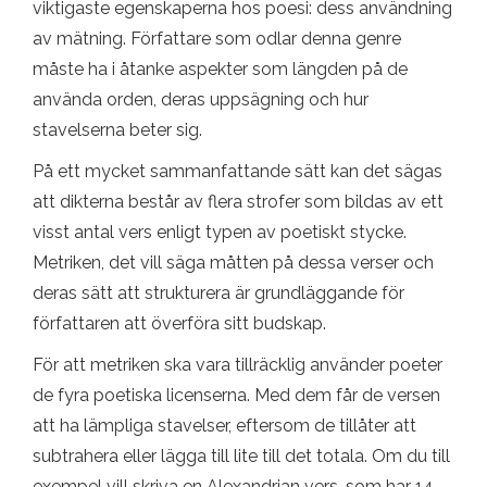
viktigaste egenskaperna hos poesi: dess användning
av mätning. Författare som odlar denna genre
måste ha i åtanke aspekter som längden på de
använda orden, deras uppsägning och hur
stavelserna beter sig.
På ett mycket sammanfattande sätt kan det sägas
att dikterna består av flera strofer som bildas av ett
visst antal vers enligt typen av poetiskt stycke.
Metriken, det vill säga måtten på dessa verser och
deras sätt att strukturera är grundläggande för
författaren att överföra sitt budskap.
För att metriken ska vara tillräcklig använder poeter
de fyra poetiska licenserna. Med dem får de versen
att ha lämpliga stavelser, eftersom de tillåter att
subtrahera eller lägga till lite till det totala. Om du till
exempel vill skriva en Alexandrian vers, som har 14