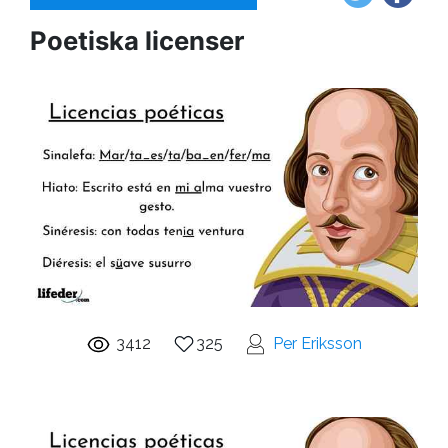
Poetiska licenser
3412
325
Per Eriksson