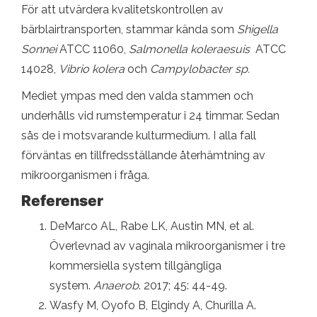
För att utvärdera kvalitetskontrollen av
bärblairtransporten, stammar kända som
Shigella
Sonnei
ATCC 11060,
Salmonella koleraesuis
ATCC
14028,
Vibrio kolera
och
Campylobacter sp.
Mediet ympas med den valda stammen och
underhålls vid rumstemperatur i 24 timmar. Sedan
sås de i motsvarande kulturmedium. I alla fall
förväntas en tillfredsställande återhämtning av
mikroorganismen i fråga.
Referenser
DeMarco AL, Rabe LK, Austin MN, et al.
Överlevnad av vaginala mikroorganismer i tre
kommersiella system tillgängliga
system.
Anaerob
. 2017; 45: 44-49.
Wasfy M, Oyofo B, Elgindy A, Churilla A.