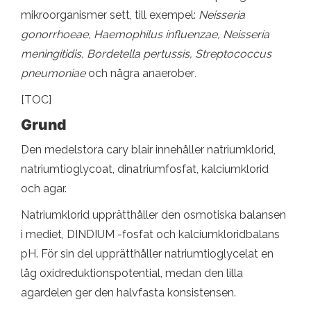
mikroorganismer sett, till exempel:
Neisseria
gonorrhoeae, Haemophilus influenzae, Neisseria
meningitidis, Bordetella pertussis, Streptococcus
pneumoniae
och några anaerober
.
[TOC]
Grund
Den medelstora cary blair innehåller natriumklorid,
natriumtioglycoat, dinatriumfosfat, kalciumklorid
och agar.
Natriumklorid upprätthåller den osmotiska balansen
i mediet, DINDIUM -fosfat och kalciumkloridbalans
pH. För sin del upprätthåller natriumtioglycelat en
låg oxidreduktionspotential, medan den lilla
agardelen ger den halvfasta konsistensen.