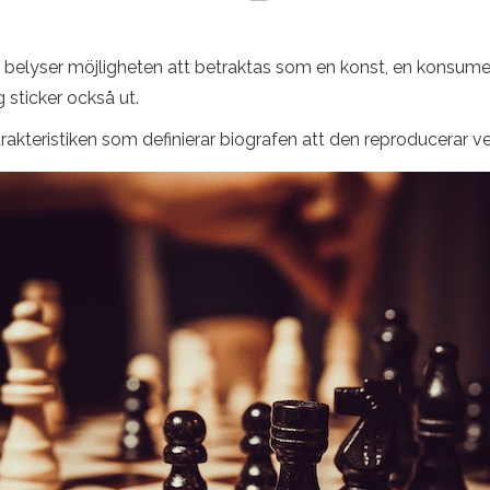
 belyser möjligheten att betraktas som en konst, en konsum
g sticker också ut.
kteristiken som definierar biografen att den reproducerar ver