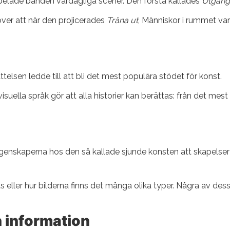
nspelade banden vardagliga scener. Den första kallades
Utgånge
ver att när den projicerades
Träna ut
, Människor i rummet var
elsen ledde till att bli det mest populära stödet för konst.
ella språk gör att alla historier kan berättas: från det mest p
skaperna hos den så kallade sjunde konsten att skapelser kan
s eller hur bilderna finns det många olika typer. Några av des
 information