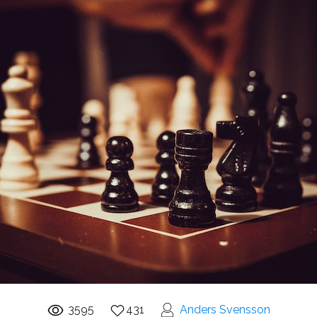
3595
431
Anders Svensson