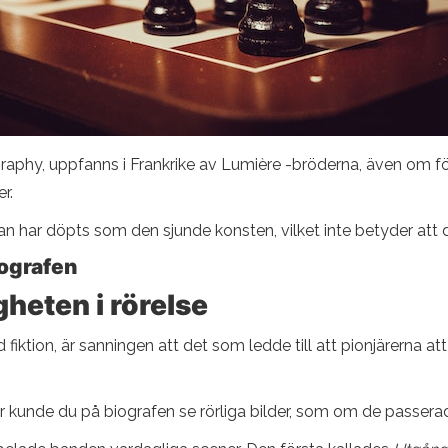
graphy, uppfanns i Frankrike av Lumière -bröderna, även om fö
r.
t han har döpts som den sjunde konsten, vilket inte betyder a
iografen
heten i rörelse
iktion, är sanningen att det som ledde till att pionjärerna a
ptur kunde du på biografen se rörliga bilder, som om de passera