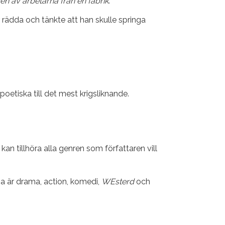
n av arbetarna från en fabrik
.
 rädda och tänkte att han skulle springa
oetiska till det mest krigsliknande.
 tillhöra alla genren som författaren vill
sa är drama, action, komedi,
W
Esterd
och