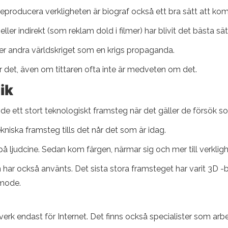
 reproducera verkligheten är biograf också ett bra sätt att k
ller indirekt (som reklam dold i filmer) har blivit det bästa s
der andra världskriget som en krigs propaganda.
 det, även om tittaren ofta inte är medveten om det.
ik
ett stort teknologiskt framsteg när det gäller de försök som
kniska framsteg tills det når det som är idag.
å ljudcine. Sedan kom färgen, närmar sig och mer till verklig
n har också använts. Det sista stora framsteget har varit 3D 
 mode.
r verk endast för Internet. Det finns också specialister som arb