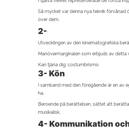
I själva verket representerade de första i
Så mycket var denna nya teknik förvånad ö
över dem.
2-
Utvecklingen av den kinematografiska berätt
Manövermarginalen som erbjuds av detta visu
Kan tjäna dig: costumbrismo
3-
Kön
I samband med den föregående är en av egen
ha.
Beroende på berättelsen, sättet att berätta
musikalisk.
4-
Kommunikation och