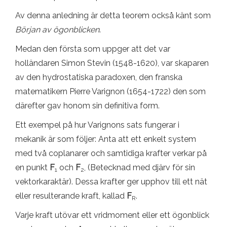
Av denna anledning är detta teorem också känt som
Början av ögonblicken
.
Medan den första som uppger att det var
holländaren Simon Stevin (1548-1620), var skaparen
av den hydrostatiska paradoxen, den franska
matematikern Pierre Varignon (1654-1722) den som
därefter gav honom sin definitiva form.
Ett exempel på hur Varignons sats fungerar i
mekanik är som följer: Anta att ett enkelt system
med två coplanarer och samtidiga krafter verkar på
en punkt
F
och
F
, (Betecknad med djärv för sin
1
2
vektorkaraktär). Dessa krafter ger upphov till ett nät
eller resulterande kraft, kallad
F
.
R
Varje kraft utövar ett vridmoment eller ett ögonblick