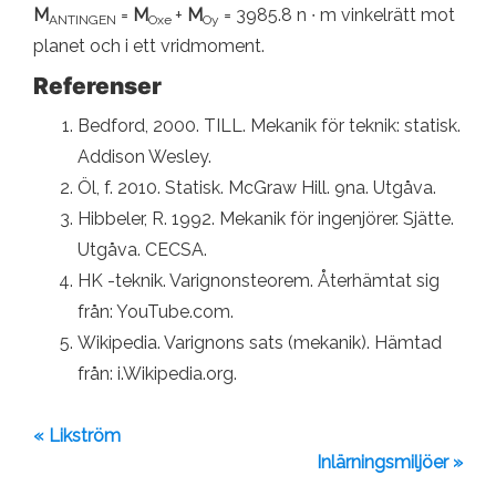
M
=
M
+
M
= 3985.8 n ∙ m vinkelrätt mot
ANTINGEN
Oxe
Oy
planet och i ett vridmoment.
Referenser
Bedford, 2000. TILL. Mekanik för teknik: statisk.
Addison Wesley.
Öl, f. 2010. Statisk. McGraw Hill. 9na. Utgåva.
Hibbeler, R. 1992. Mekanik för ingenjörer. Sjätte.
Utgåva. CECSA.
HK -teknik. Varignonsteorem. Återhämtat sig
från: YouTube.com.
Wikipedia. Varignons sats (mekanik). Hämtad
från: i.Wikipedia.org.
« Likström
Inlärningsmiljöer »