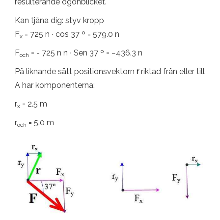
resulterande ögonblicket.
Kan tjäna dig: styv kropp
F
= 725 n ∙ cos 37 º = 579.0 n
x
F
= - 725 n n ∙ Sen 37 º = −436.3 n
och
På liknande sätt positionsvektorn
r
riktad från eller till
A har komponenterna:
r
= 2.5 m
x
r
= 5.0 m
och